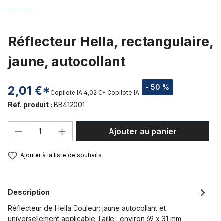
Réflecteur Hella, rectangulaire,
jaune, autocollant
- 50 %
2,01 €*
Copilote IA
4,02 €*
Copilote IA
Réf. produit :
BB412001
Quantité de produit : Entrez la quantité
Ajouter au panier
Ajouter à la liste de souhaits
Description
Réflecteur de Hella Couleur: jaune autocollant et
universellement applicable Taille : environ 69 x 31 mm