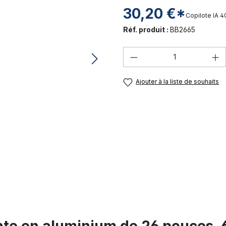
30,20 €*
Copilote IA
4
Réf. produit :
BB2665
Quantité de produi
Ajouter à la liste de souhaits