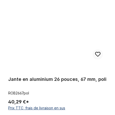
Ignorer la galerie de produits
Jante en aluminium 26 pouces, 67 mm, poli
Jante en aluminium 26 pouces, 67 mm, poli
ROB2667pol
40,29 €*
Prix TTC, frais de livraison en sus