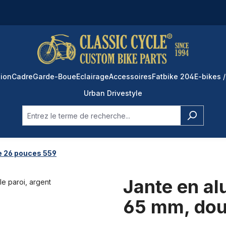
ion
Cadre
Garde-Boue
Eclairage
Accessoires
Fatbike 204
E-bikes /
Urban Drivestyle
e 26 pouces 559
Jante en a
65 mm, doub