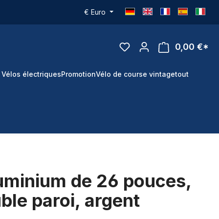
€
Euro
0,00 €*
 Vélos électriques
Promotion
Vélo de course vintage
tout
luminium de 26 pouces,
le paroi, argent