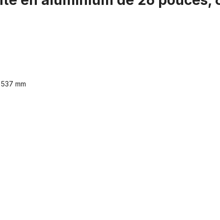
ante en aluminium de 26 pouces, 
: 537 mm