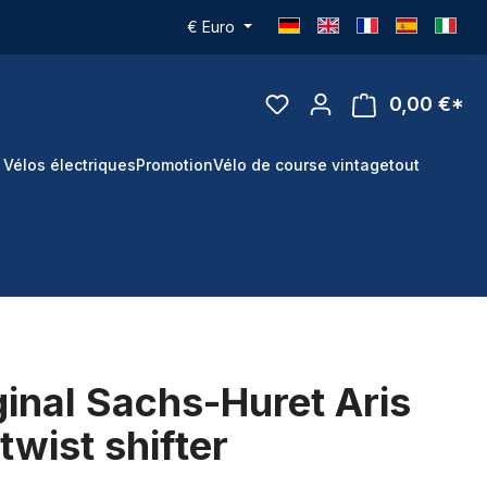
€
Euro
0,00 €*
 Vélos électriques
Promotion
Vélo de course vintage
tout
ginal Sachs-Huret Aris
twist shifter