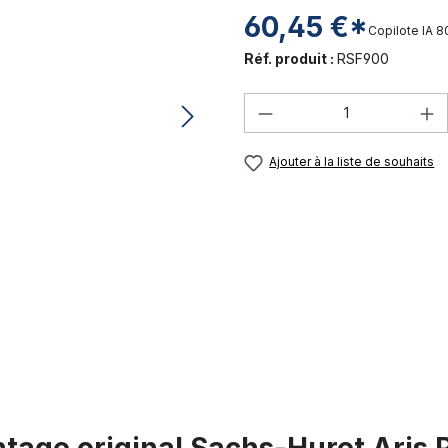
60,45 €*
Copilote IA
8
Réf. produit :
RSF900
Quantité de produi
Ajouter à la liste de souhaits