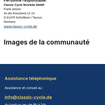
Personne responsable:
Classic Cycle Vertriebs GmbH
Frank Jansen
An der Kreuzheck 12-14
D-61479 Schloßborn / Taunus
Germany
www.classic-cycle.de
Images de la communauté
Assistance téléphonique
Assistance et conseil au :
info@classic-cycle.de
du lundi au jeu de 9h à 14h