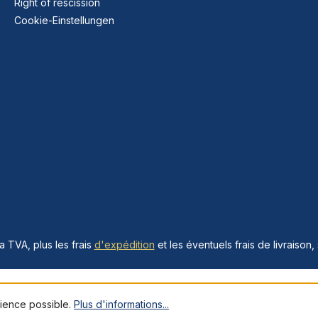
Right of rescission
Cookie-Einstellungen
la TVA, plus les frais
d'expédition
et les éventuels frais de livraison, 
rience possible.
Plus d'informations...