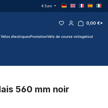
€
Euro
0,00 €*
 Vélos électriques
Promotion
Vélo de course vintage
tout
lais 560 mm noir