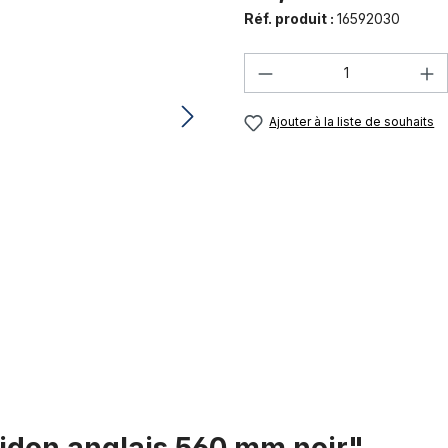
Réf. produit :
16592030
Quantité de produi
Ajouter à la liste de souhaits