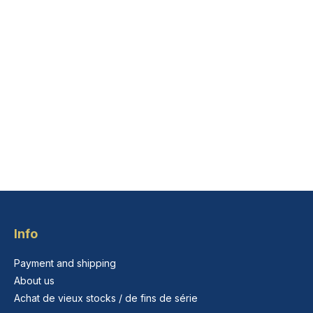
Info
Payment and shipping
About us
Achat de vieux stocks / de fins de série