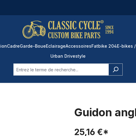
ion
Cadre
Garde-Boue
Eclairage
Accessoires
Fatbike 204
E-bikes /
Urban Drivestyle
Guidon ang
25,16 €*