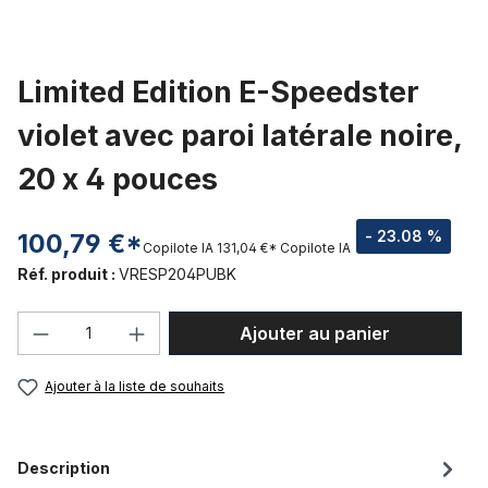
Limited Edition E-Speedster
violet avec paroi latérale noire,
20 x 4 pouces
- 23.08 %
100,79 €*
Copilote IA
131,04 €*
Copilote IA
Réf. produit :
VRESP204PUBK
Quantité de produit : Entrez la quantité
Ajouter au panier
Ajouter à la liste de souhaits
Description