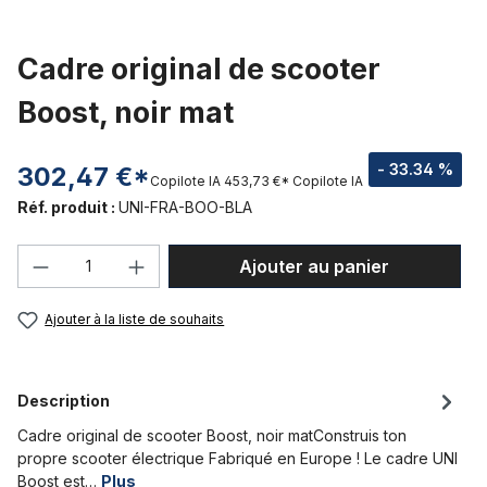
Cadre original de scooter
Boost, noir mat
- 33.34 %
302,47 €*
Copilote IA
453,73 €*
Copilote IA
Réf. produit :
UNI-FRA-BOO-BLA
Quantité de produit : Entrez la quantité
Ajouter au panier
Ajouter à la liste de souhaits
Description
Cadre original de scooter Boost, noir matConstruis ton
propre scooter électrique Fabriqué en Europe ! Le cadre UNI
Boost est…
Plus