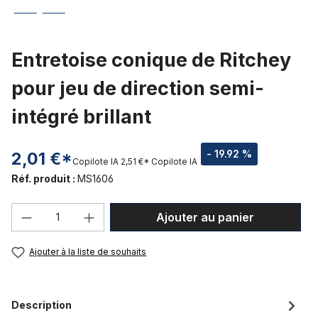
Entretoise conique de Ritchey
pour jeu de direction semi-
intégré brillant
- 19.92 %
2,01 €*
Copilote IA
2,51 €*
Copilote IA
Réf. produit :
MS1606
Quantité de produit : Entrez la quantité
Ajouter au panier
Ajouter à la liste de souhaits
Description