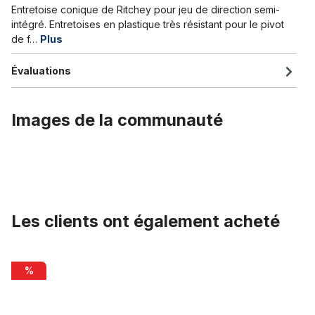
Entretoise conique de Ritchey pour jeu de direction semi-
intégré. Entretoises en plastique très résistant pour le pivot
de f…
Plus
Évaluations
Images de la communauté
Les clients ont également acheté
Ignorer la galerie de produits
Potence 25,4 - 22,2, en acier cp Humpert Ergotec CV 101
%