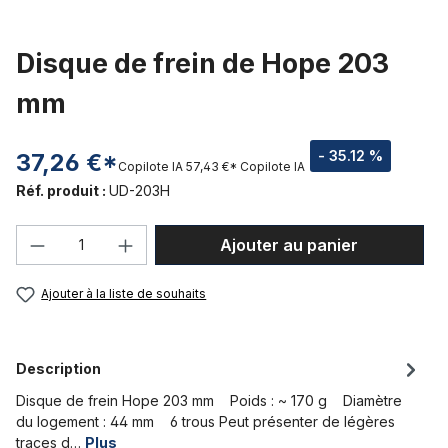
Disque de frein de Hope 203
mm
- 35.12 %
37,26 €*
Copilote IA
57,43 €*
Copilote IA
Réf. produit :
UD-203H
Quantité de produit : Entrez la quantité
Ajouter au panier
Ajouter à la liste de souhaits
Description
Disque de frein Hope 203 mm Poids : ~ 170 g Diamètre
du logement : 44 mm 6 trous Peut présenter de légères
traces d…
Plus