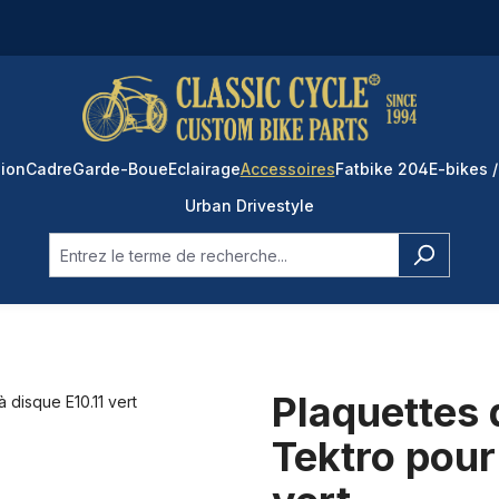
ion
Cadre
Garde-Boue
Eclairage
Accessoires
Fatbike 204
E-bikes /
Urban Drivestyle
Plaquettes 
Tektro pour 