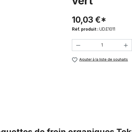
vert
10,03 €*
Réf. produit :
UD.E1011
Quantité de produi
Ajouter à la liste de souhaits