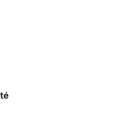
té
ensemble de garde-boue 26 pouces. 67 mm,avec bandes entretoi