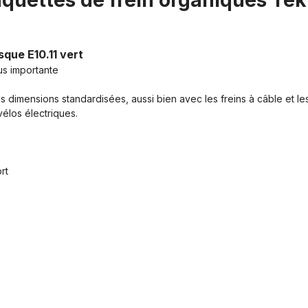
aquettes de frein organiques Tekt
sque E10.11 vert
us importante
s dimensions standardisées, aussi bien avec les freins à câble et le
vélos électriques.
rt