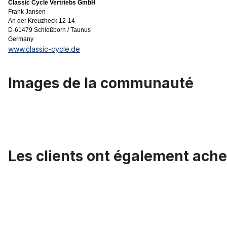
Classic Cycle Vertriebs GmbH
Frank Jansen
An der Kreuzheck 12-14
D-61479 Schloßborn / Taunus
Germany
www.classic-cycle.de
Images de la communauté
Les clients ont également ache
Ignorer la galerie de produits
Pneu Sting-Ray Slick 20'' 20 x 2.125