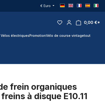
€
Euro
0,00 €*
 Vélos électriques
Promotion
Vélo de course vintage
tout
de frein organiques
freins à disque E10.11