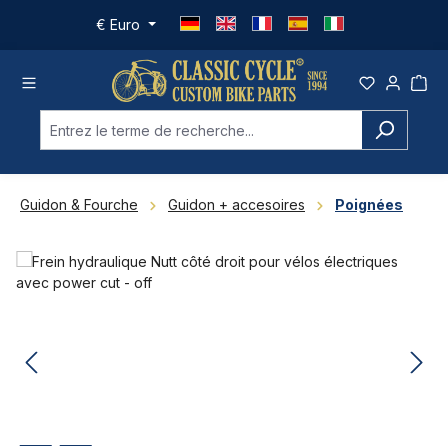
Passer au contenu principal
€
Euro
Guidon & Fourche
Guidon + accesoires
Poignées
Ignorer la galerie d'images