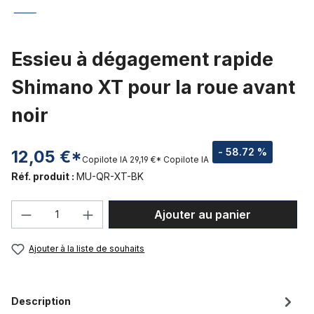
Essieu à dégagement rapide
Shimano XT pour la roue avant
noir
- 58.72 %
12,05 €*
Copilote IA
29,19 €*
Copilote IA
Réf. produit :
MU-QR-XT-BK
Quantité de produit : Entrez la quantité
Ajouter au panier
Ajouter à la liste de souhaits
Description