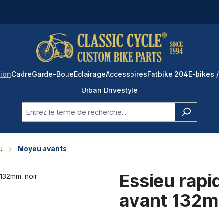
ion
Cadre
Garde-Boue
Eclairage
Accessoires
Fatbike 204
E-bikes /
Urban Drivestyle
u
Moyeu avants
Essieu rapi
avant 132m