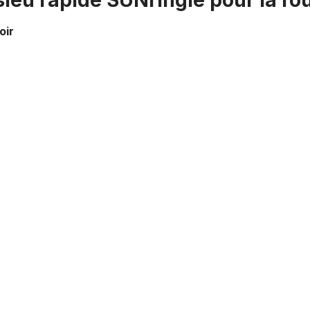
ssieu rapide SUNringlé pour la r
oir