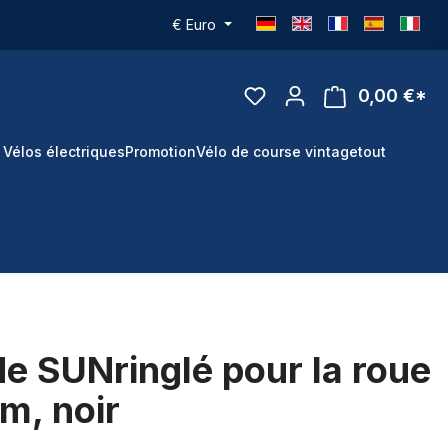
€
Euro
0,00 €*
 Vélos électriques
Promotion
Vélo de course vintage
tout
de SUNringlé pour la roue
m, noir