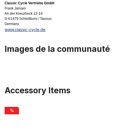
Classic Cycle Vertriebs GmbH
Frank Jansen
An der Kreuzheck 12-14
D-61479 Schloßborn / Taunus
Germany
www.classic-cycle.de
Images de la communauté
Accessory Items
Ignorer la galerie de produits
Essieu rapide SUNringlé pour la roue arrière 168 mm, noir
%