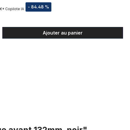
- 84.48 %
 €*
Copilote IA
t : Entrez la quantité souhaitée ou uti
Ajouter au panier