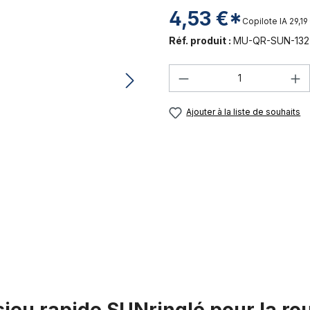
4,53 €*
Copilote IA
29,19
Réf. produit :
MU-QR-SUN-132
Quantité de produi
Ajouter à la liste de souhaits