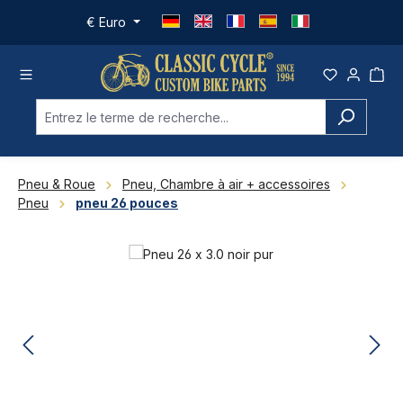
Passer au contenu principal
€
Euro
Pneu & Roue
Pneu, Chambre à air + accessoires
Pneu
pneu 26 pouces
Ignorer la galerie d'images