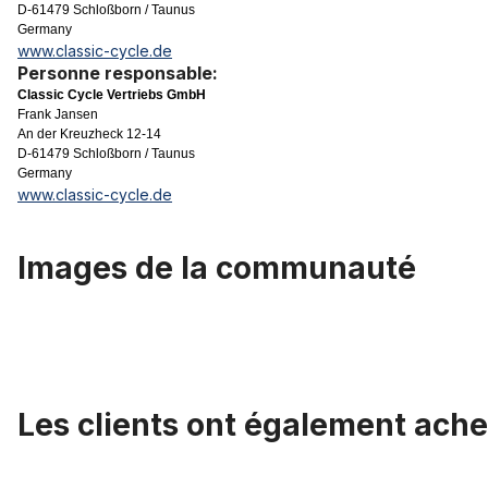
D-61479 Schloßborn / Taunus
Germany
www.classic-cycle.de
Personne responsable:
Classic Cycle Vertriebs GmbH
Frank Jansen
An der Kreuzheck 12-14
D-61479 Schloßborn / Taunus
Germany
www.classic-cycle.de
Images de la communauté
Les clients ont également ache
Ignorer la galerie de produits