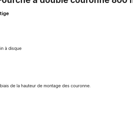
6-Fourche à double couronne 800
tige
in à disque
e biais de la hauteur de montage des couronne.