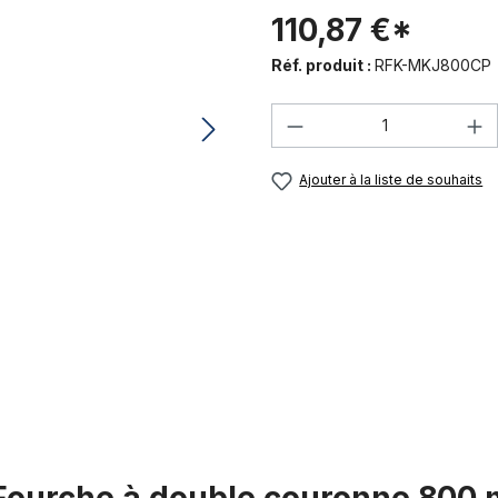
110,87 €*
Réf. produit :
RFK-MKJ800CP
Quantité de produi
Ajouter à la liste de souhaits