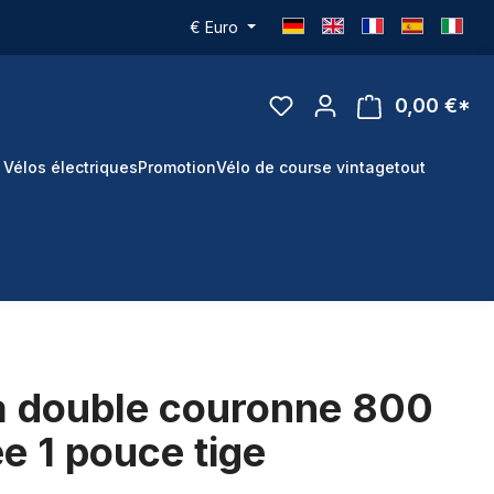
€
Euro
0,00 €*
 Vélos électriques
Promotion
Vélo de course vintage
tout
à double couronne 800
 1 pouce tige