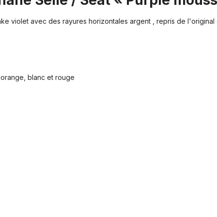
anane Selle / Seat « Purple mous
ake violet avec des rayures horizontales argent , repris de l'origin
, orange, blanc et rouge