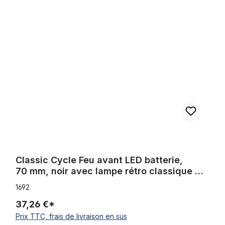
Classic Cycle Feu avant LED batterie, 70 mm, noir avec lampe rétro
Classic Cycle Feu avant LED batterie,
70 mm, noir avec lampe rétro classique de
qualité et visière
1692
37,26 €*
Prix TTC, frais de livraison en sus