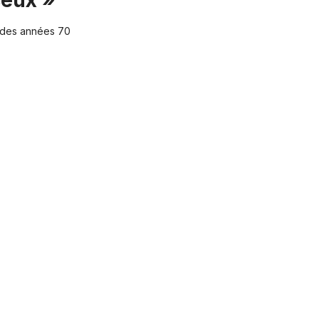
seux »"
al des années 70