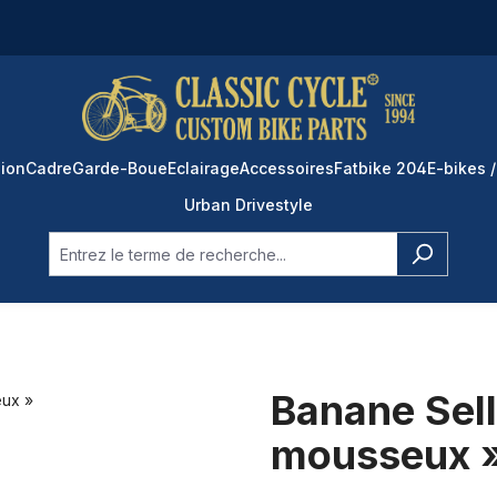
ion
Cadre
Garde-Boue
Eclairage
Accessoires
Fatbike 204
E-bikes /
Urban Drivestyle
Banane Sell
mousseux 