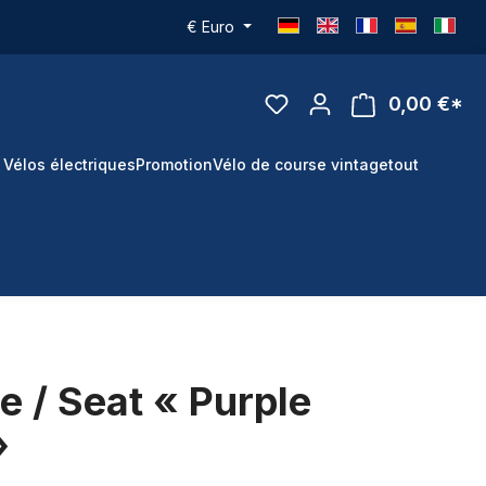
€
Euro
0,00 €*
 Vélos électriques
Promotion
Vélo de course vintage
tout
e / Seat « Purple
»