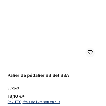
Ignorer la galerie de produits
Palier de pédalier BB Set BSA
Palier de pédalier BB Set BSA
359263
18,10 €*
Prix TTC, frais de livraison en sus