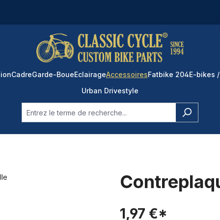
ion
Cadre
Garde-Boue
Eclairage
Accessoires
Fatbike 204
E-bikes /
Urban Drivestyle
Contreplaqu
1,97 €*