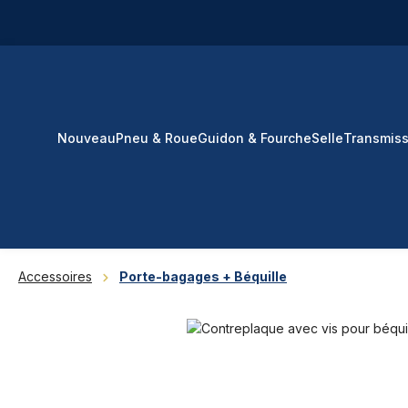
ser au contenu principal
Passer à la recherche
Passer à la navigation principale
Nouveau
Pneu & Roue
Guidon & Fourche
Selle
Transmiss
Accessoires
Porte-bagages + Béquille
Ignorer la galerie d'images