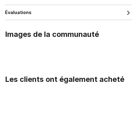
Évaluations
Images de la communauté
Les clients ont également acheté
Ignorer la galerie de produits
Gaine câble Bowden, doré métallisé, 2,50 m x 5 mm