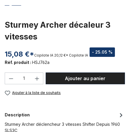
Sturmey Archer décaleur 3
vitesses
- 25.05 %
15,08 €*
Copilote IA
20,12 €*
Copilote IA
Réf. produit :
HSJ762a
Quantité de produit : Entrez la quantité
Ajouter au panier
Ajouter à la liste de souhaits
Description
Sturmey Archer déclencheur 3 vitesses Shifter Depuis 1960
SLS3C