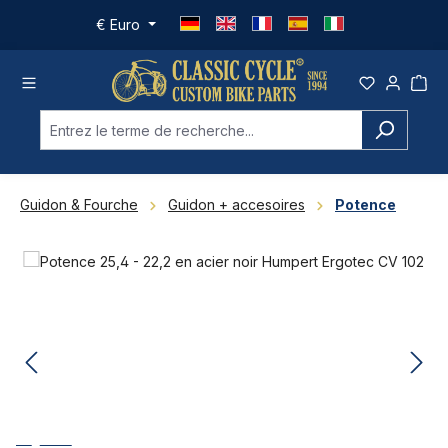
Passer au contenu principal
€
Euro
Guidon & Fourche
Guidon + accesoires
Potence
Ignorer la galerie d'images