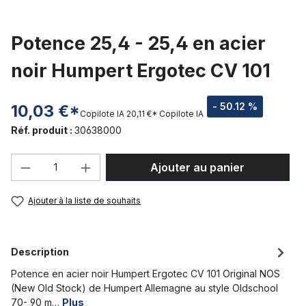
Potence 25,4 - 25,4 en acier
noir Humpert Ergotec CV 101
- 50.12 %
10,03 €*
Copilote IA
20,11 €*
Copilote IA
Réf. produit :
30638000
Quantité de produit : Entrez la quantité
Ajouter au panier
Ajouter à la liste de souhaits
Description
Potence en acier noir Humpert Ergotec CV 101 Original NOS
(New Old Stock) de Humpert Allemagne au style Oldschool
70- 90 m…
Plus