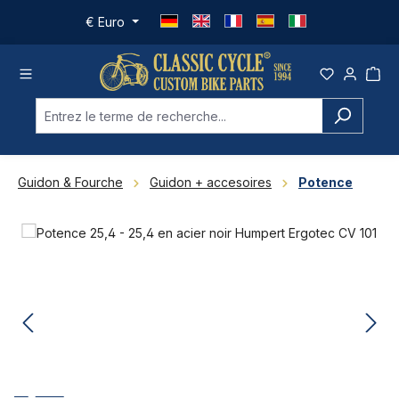
Passer au contenu principal
€
Euro
Guidon & Fourche
Guidon + accesoires
Potence
Ignorer la galerie d'images