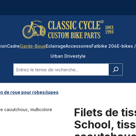
ion
Cadre
Garde-Boue
Eclairage
Accessoires
Fatbike 204
E-bikes /
Urban Drivestyle
n de roue pour robes/jupes
Filets de ti
School, tis