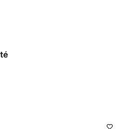
té
Moyeu de frein à tambour pour roue avant Sturmey Archer XL-FD 