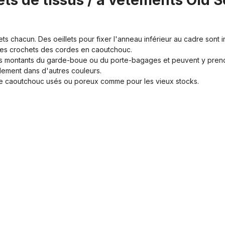
lets de tissus / à vêtements Old S
 chacun. Des oeillets pour fixer l'anneau inférieur au cadre sont in
les crochets des cordes en caoutchouc.
s montants du garde-boue ou du porte-bagages et peuvent y prendre
lement dans d'autres couleurs.
de caoutchouc usés ou poreux comme pour les vieux stocks.