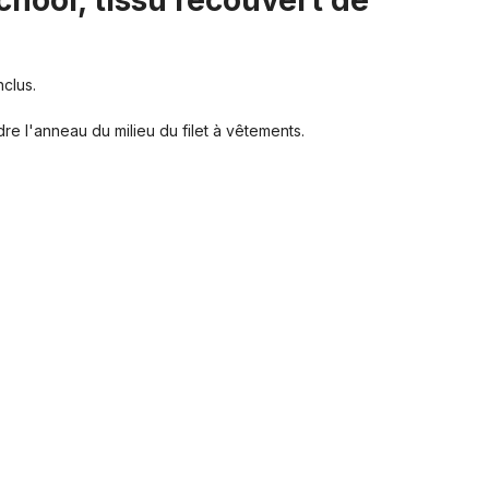
chool, tissu recouvert de
clus.
 l'anneau du milieu du filet à vêtements.