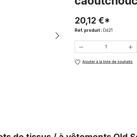
caoutchouc,
20,12 €*
Réf. produit :
D621
Quantité de produi
Ajouter à la liste de souhaits