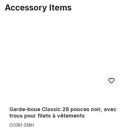
Accessory Items
Ignorer la galerie de produits
Garde-boue Classic 28 pouces noir, avec trous pour filets à vêt
Garde-boue Classic 28 pouces noir, avec
trous pour filets à vêtements
CC081-328H