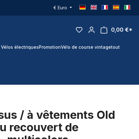
€
Euro
0,00 €*
 Vélos électriques
Promotion
Vélo de course vintage
tout
ssus / à vêtements Old
su recouvert de