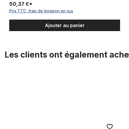
50,37 €*
Prix TTC, frais de livraison en sus
Ajouter au panier
Les clients ont également ache
Ignorer la galerie de produits
Feu arrière Nr. 9 Spanninga LED rétro, batterie, CP