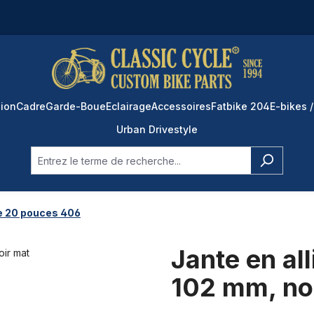
ion
Cadre
Garde-Boue
Eclairage
Accessoires
Fatbike 204
E-bikes /
Urban Drivestyle
e 20 pouces 406
Jante en al
102 mm, no