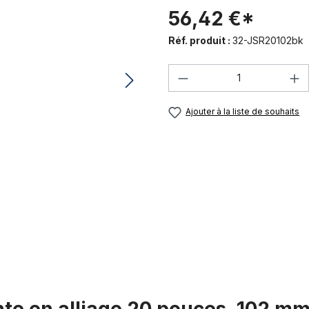
56,42 €*
Réf. produit :
32-JSR20102bk
Quantité de produi
Ajouter à la liste de souhaits