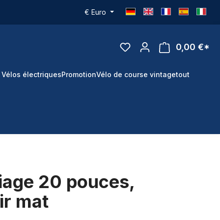
€
Euro
0,00 €*
 Vélos électriques
Promotion
Vélo de course vintage
tout
liage 20 pouces,
ir mat