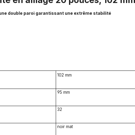
nte en alliage 20 pouces, 102 mm
une double paroi garantissant une extrême stabilité
102 mm
95 mm
32
noir mat