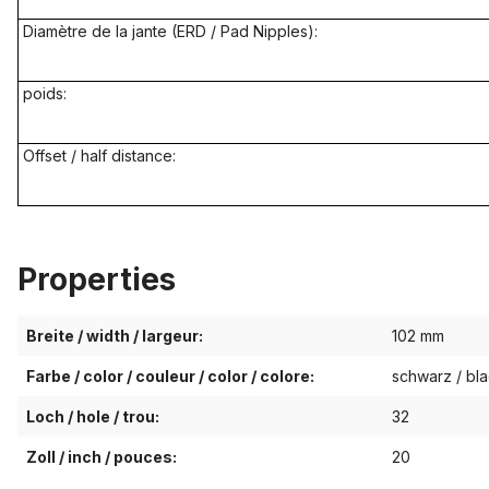
Diamètre de la jante (ERD / Pad Nipples):
poids:
Offset / half distance:
Properties
Breite / width / largeur:
102 mm
Farbe / color / couleur / color / colore:
schwarz / bla
Loch / hole / trou:
32
Zoll / inch / pouces:
20