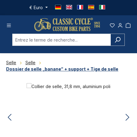
Passer au contenu principal
€
Euro
Selle
Selle
Dossier de selle „banane“ + support + Tige de selle
Ignorer la galerie d'images