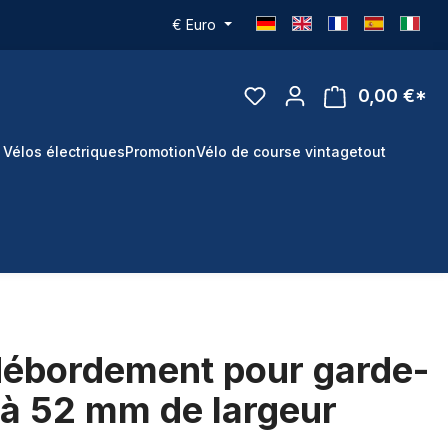
€
Euro
0,00 €*
 Vélos électriques
Promotion
Vélo de course vintage
tout
 débordement pour garde-
'à 52 mm de largeur