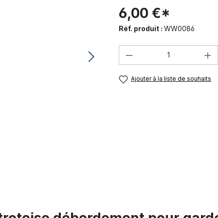
6,00 €*
Réf. produit :
WW0086
Quantité de produi
Ajouter à la liste de souhaits