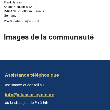
Frank Jansen
An der Kreuzheck 12-14
D-61479 Schloßborn / Taunus
Germany
www.classic-cycle.de
Images de la communauté
Assistance téléphonique
Assistance et conseil au :
info@classic-cycle.de
du lundi au jeu de 9h à 14h