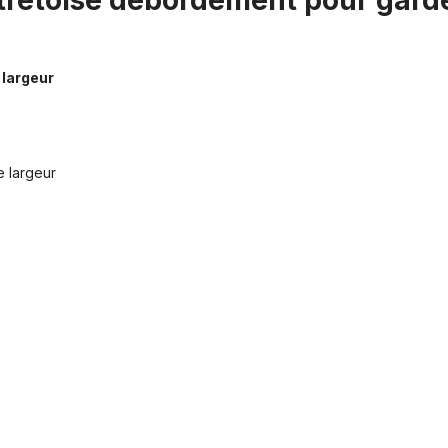
Entretoise débordement pour gar
largeur
 largeur