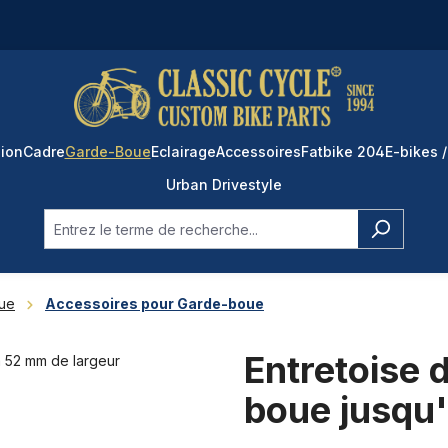
ion
Cadre
Garde-Boue
Eclairage
Accessoires
Fatbike 204
E-bikes /
Urban Drivestyle
ue
Accessoires pour Garde-boue
Entretoise
boue jusqu