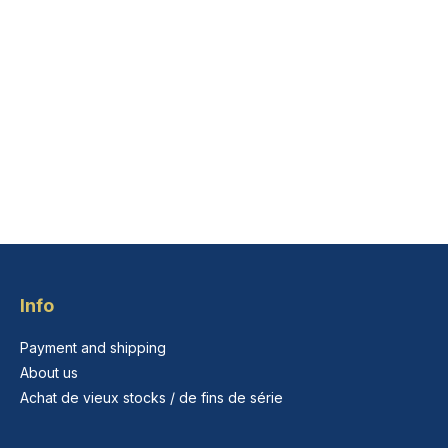
Info
Payment and shipping
About us
Achat de vieux stocks / de fins de série