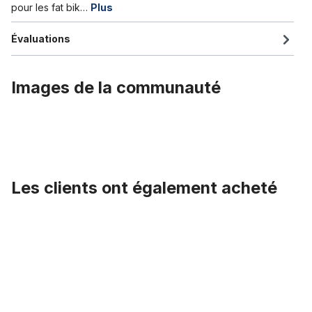
pour les fat bik…
Plus
Évaluations
Images de la communauté
Les clients ont également acheté
Ignorer la galerie de produits
Fat Bike garde-boue en plastique 124 mm de largeur avec entreto