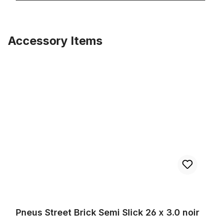
Accessory Items
Ignorer la galerie de produits
Pneus Street Brick Semi Slick 26 x 3.0 noir
Pneus Street Brick Semi Slick 26 x 3.0 noir