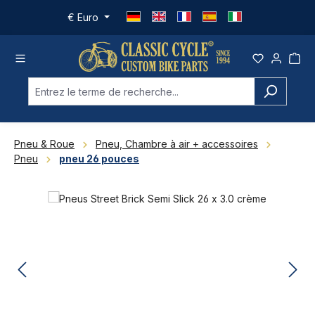
Passer au contenu principal
€
Euro
Pneu & Roue
Pneu, Chambre à air + accessoires
Pneu
pneu 26 pouces
Ignorer la galerie d'images