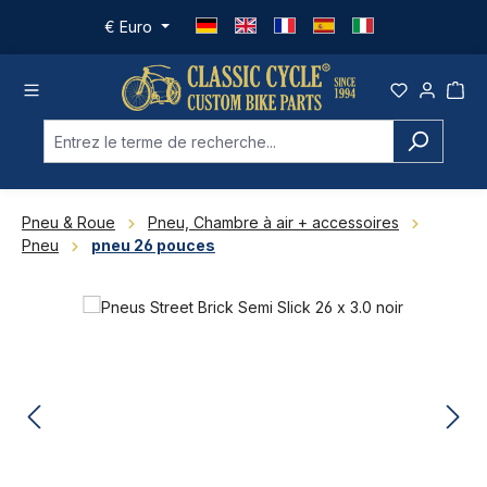
Passer au contenu principal
€
Euro
Pneu & Roue
Pneu, Chambre à air + accessoires
Pneu
pneu 26 pouces
Ignorer la galerie d'images