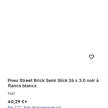
Ignorer la galerie de produits
Pneu Street Brick Semi Slick 26 x 3.0 noir à flancs blancs
Pneu Street Brick Semi Slick 26 x 3.0 noir à
flancs blancs
Y461
40,29 €*
Prix TTC, frais de livraison en sus