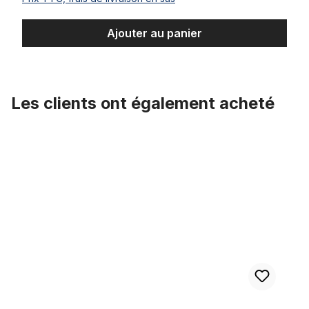
Ajouter au panier
Les clients ont également acheté
Ignorer la galerie de produits
Potence A-Head 1 1/8 pouce Lowrider / BMX, Zoom corps noir, a