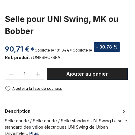
Selle pour UNI Swing, MK ou
Bobber
- 30.78 %
90,71 €*
Copilote IA
131,04 €*
Copilote IA
Réf. produit :
UNI-SHO-SEA
Quantité de produit : Entrez la quantité
Ajouter au panier
Ajouter à la liste de souhaits
Description
Selle courte / Selle courte / Selle standard UNI Swing La selle
standard des vélos électriques UNI Swing de Urban
Drivestyle…
Plus