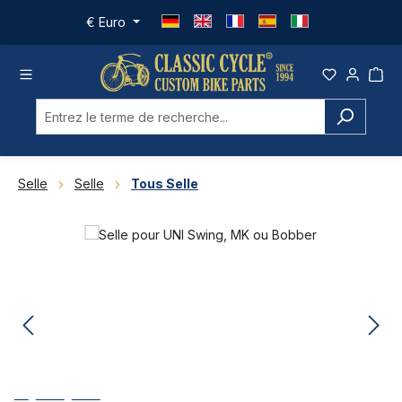
Passer au contenu principal
€
Euro
Selle
Selle
Tous Selle
Ignorer la galerie d'images