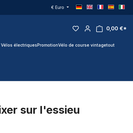
€
Euro
0,00 €*
 Vélos électriques
Promotion
Vélo de course vintage
tout
xer sur l'essieu