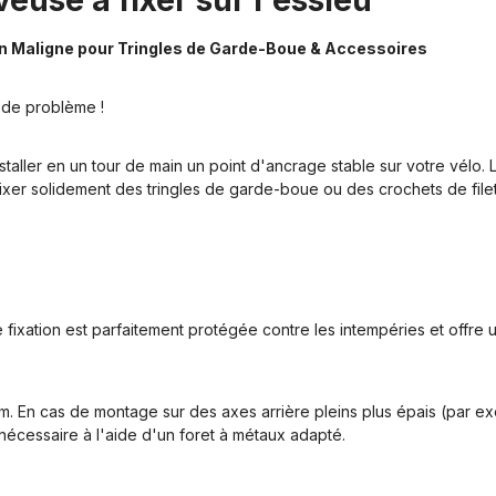
euse à fixer sur l'essieu "
tion Maligne pour Tringles de Garde-Boue & Accessoires
 de problème !
staller en un tour de main un point d'ancrage stable sur votre vélo.
r fixer solidement des tringles de garde-boue ou des crochets de fi
 fixation est parfaitement protégée contre les intempéries et offre u
m. En cas de montage sur des axes arrière pleins plus épais (par 
i nécessaire à l'aide d'un foret à métaux adapté.