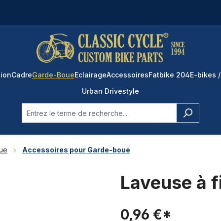
ion
Cadre
Garde-Boue
Eclairage
Accessoires
Fatbike 204
E-bikes /
Urban Drivestyle
ue
Accessoires pour Garde-boue
Laveuse à fi
0,96 €*