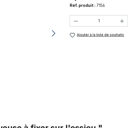
Réf. produit :
7156
Quantité de produi
Ajouter à la liste de souhaits