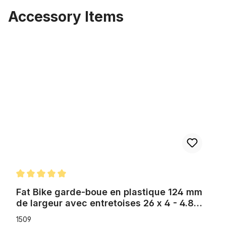
Accessory Items
Ignorer la galerie de produits
Fat Bike garde-boue en plastique 124 mm de largeur avec entreto
Note moyenne de 5 sur 5 étoiles
Fat Bike garde-boue en plastique 124 mm
de largeur avec entretoises 26 x 4 - 4.8
pouces, noir mat
1509