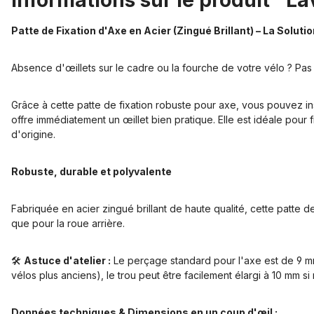
Informations sur le produit "Lav
Patte de Fixation d'Axe en Acier (Zingué Brillant) – La Solu
Absence d'œillets sur le cadre ou la fourche de votre vélo ? Pas
Grâce à cette patte de fixation robuste pour axe, vous pouvez in
offre immédiatement un œillet bien pratique. Elle est idéale pou
d'origine.
Robuste, durable et polyvalente
Fabriquée en acier zingué brillant de haute qualité, cette patte de
que pour la roue arrière.
🛠️
Astuce d'atelier :
Le perçage standard pour l'axe est de 9 m
vélos plus anciens), le trou peut être facilement élargi à 10 mm s
Données techniques & Dimensions en un coup d'œil :