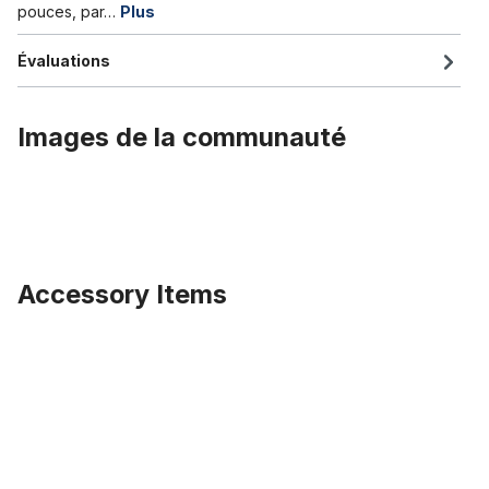
pouces, par…
Plus
Évaluations
Images de la communauté
Accessory Items
Ignorer la galerie de produits
Fond de jante large - 26 pouces