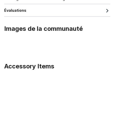
Évaluations
Images de la communauté
Accessory Items
Ignorer la galerie de produits
Manchon de serrage pour tige de selle 27,2 mm à 31,8 mm