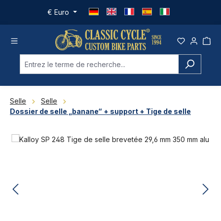
Passer au contenu principal
€
Euro
Selle
Selle
Dossier de selle „banane“ + support + Tige de selle
Ignorer la galerie d'images