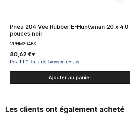
Pneu 204 Vee Rubber E-Huntsman 20 x 4.0
pouces noir
VRHM204BK
80,62 €*
Prix TTC, frais de livraison en sus
Ajouter au panier
Les clients ont également acheté
Ignorer la galerie de produits
HIGO / Julet Câble d'extension 100 cm pour Ebike, 2 PIN femelle