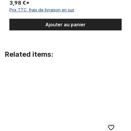
3,98 €*
Prix TTC, frais de livraison en sus
Ajouter au panier
Related items:
Ignorer la galerie de produits
Pneu 204 Vee Rubber E-Huntsman 20 x 4.0 pouces noir