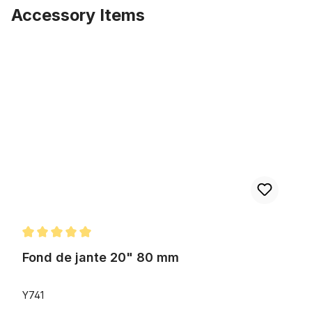
Accessory Items
Ignorer la galerie de produits
Fond de jante 20" 80 mm
Note moyenne de 5 sur 5 étoiles
Fond de jante 20" 80 mm
Y741