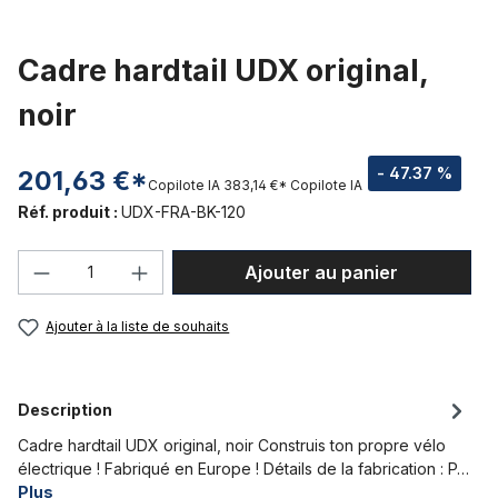
Cadre hardtail UDX original,
noir
- 47.37 %
201,63 €*
Copilote IA
383,14 €*
Copilote IA
Réf. produit :
UDX-FRA-BK-120
Quantité de produit : Entrez la quantité
Ajouter au panier
Ajouter à la liste de souhaits
Description
Cadre hardtail UDX original, noir Construis ton propre vélo
électrique ! Fabriqué en Europe ! Détails de la fabrication : P…
Plus