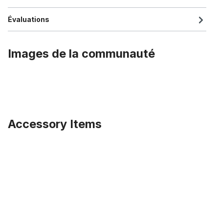
Évaluations
Images de la communauté
Accessory Items
Ignorer la galerie de produits
Cadre Custom Cruiser « TSP Wave HC » 130 mm + Fourche Dem