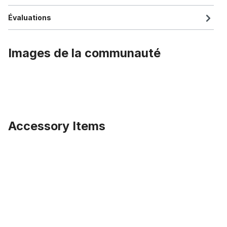
Évaluations
Images de la communauté
Accessory Items
Ignorer la galerie de produits
Manchon de serrage pour tige de selle 27,2 mm à 31,0 mm