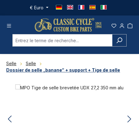
Passer au contenu principal
€
Euro
Selle
Selle
Dossier de selle „banane“ + support + Tige de selle
Ignorer la galerie d'images